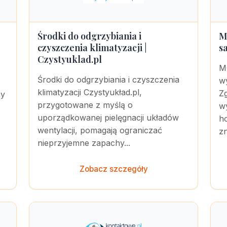
Środki do odgrzybiania i
M
czyszczenia klimatyzacji |
s
Czystyuklad.pl
M
Środki do odgrzybiania i czyszczenia
w
klimatyzacji Czystyukład.pl,
Z
ny
przygotowane z myślą o
w
uporządkowanej pielęgnacji układów
h
wentylacji, pomagają ograniczać
zn
nieprzyjemne zapachy...
Zobacz szczegóły