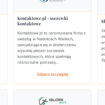
Kontaktowe.pl - soczewki
S
kontaktowe
S
Kontaktowe.pl to renomowana firma z
z
siedzibą w Nadolicach Wielkich,
w
specjalizująca się w dostarczaniu
p
wysokiej jakości soczewek
po
kontaktowych, które spełniają
Sp
różnorodne potrzeby...
Zobacz szczegóły