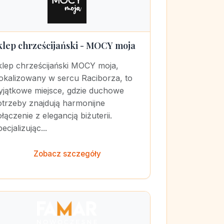
klep chrześcijański - MOCY moja
klep chrześcijański MOCY moja,
lokalizowany w sercu Raciborza, to
yjątkowe miejsce, gdzie duchowe
otrzeby znajdują harmonijne
łączenie z elegancją biżuterii.
ecjalizując...
Zobacz szczegóły