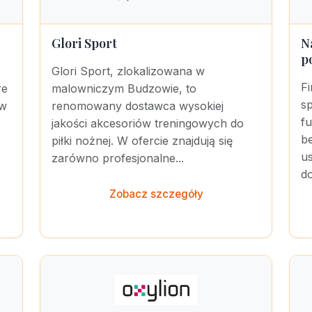
Glori Sport
N
p
Glori Sport, zlokalizowana w
F
re
malowniczym Budzowie, to
sp
 w
renomowany dostawca wysokiej
f
jakości akcesoriów treningowych do
b
piłki nożnej. W ofercie znajdują się
u
zarówno profesjonalne...
do
Zobacz szczegóły