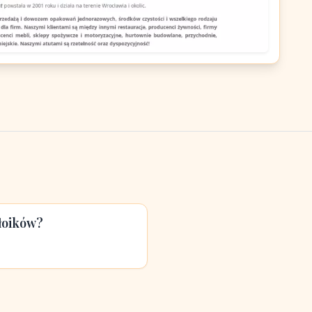
słoików?