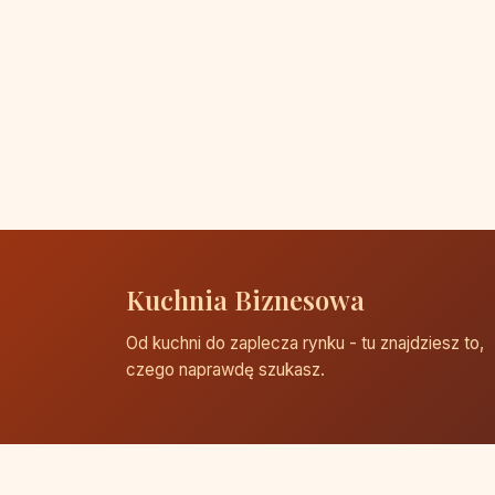
Kuchnia Biznesowa
Od kuchni do zaplecza rynku - tu znajdziesz to,
czego naprawdę szukasz.