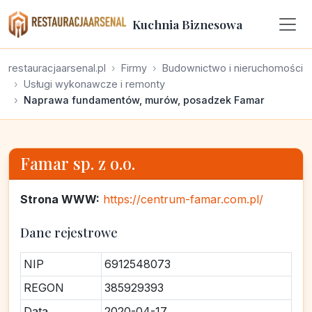
Kuchnia Biznesowa
restauracjaarsenal.pl
Firmy
Budownictwo i nieruchomości
Usługi wykonawcze i remonty
Naprawa fundamentów, murów, posadzek Famar
Famar sp. z o.o.
Strona WWW:
https://centrum-famar.com.pl/
Dane rejestrowe
NIP
6912548073
REGON
385929393
Data
2020-04-17