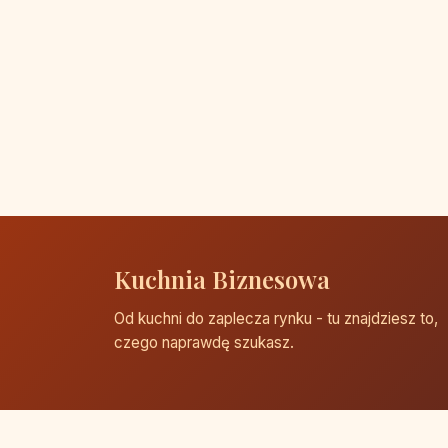
Kuchnia Biznesowa
Od kuchni do zaplecza rynku - tu znajdziesz to,
czego naprawdę szukasz.