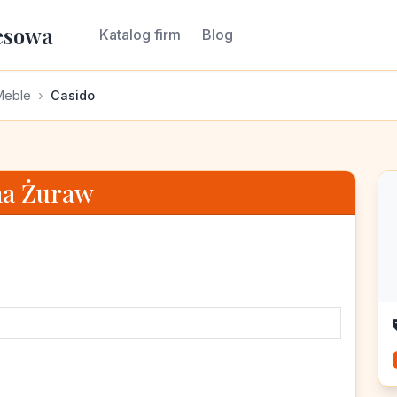
esowa
Katalog firm
Blog
Meble
Casido
na Żuraw