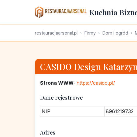
Kuchnia Bizn
restauracjaarsenal.pl
Firmy
Dom i ogród
CASIDO Design Katarzy
Strona WWW:
https://casido.pl/
Dane rejestrowe
NIP
8961219732
Adres