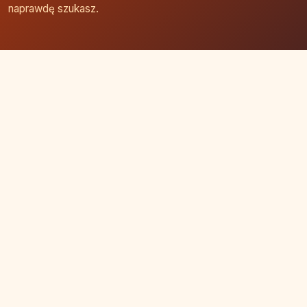
naprawdę szukasz.
Strona główna
Zaloguj się
Dodaj firmę
Przypomnij hasło
Blog
Kontakt
Mapa strony
Szybkie wyszukiwanie