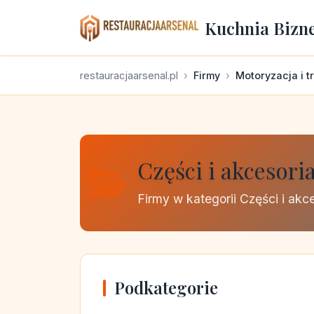
Kuchnia Bizn
restauracjaarsenal.pl
Firmy
Motoryzacja i t
Części i akcesori
Firmy w kategorii Części i akc
Podkategorie