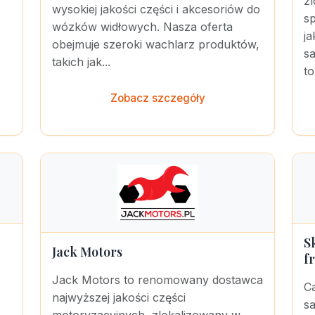
z
wysokiej jakości części i akcesoriów do
sp
wózków widłowych. Nasza oferta
j
obejmuje szeroki wachlarz produktów,
s
takich jak...
to
Zobacz szczegóły
S
Jack Motors
f
Jack Motors to renomowany dostawca
Ca
najwyższej jakości części
s