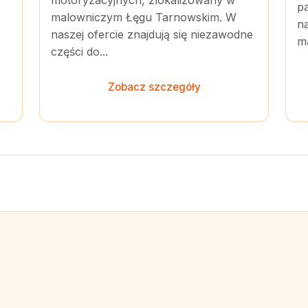
motoryzacyjnych, zlokalizowany w
pa
malowniczym Łęgu Tarnowskim. W
n
naszej ofercie znajdują się niezawodne
ma
części do...
Zobacz szczegóły