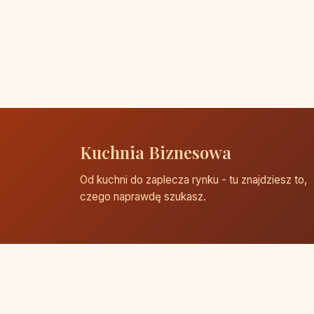
Kuchnia Biznesowa
Od kuchni do zaplecza rynku - tu znajdziesz to,
czego naprawdę szukasz.