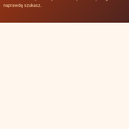
naprawdę szukasz.
Strona główna
Zaloguj się
Dodaj firmę
Przypomnij hasło
Blog
Kontakt
Mapa strony
Szybkie wyszukiwanie