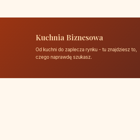
Kuchnia Biznesowa
Od kuchni do zaplecza rynku - tu znajdziesz to,
czego naprawdę szukasz.