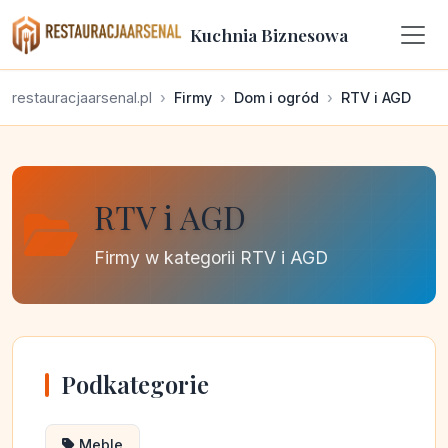
Kuchnia Biznesowa
restauracjaarsenal.pl
Firmy
Dom i ogród
RTV i AGD
RTV i AGD
Firmy w kategorii RTV i AGD
Podkategorie
Meble