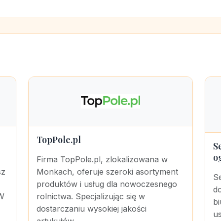
TopPole.pl
S
o
Firma TopPole.pl, zlokalizowana w
sz
Monkach, oferuje szeroki asortyment
S
produktów i usług dla nowoczesnego
do
 W
rolnictwa. Specjalizując się w
b
dostarczaniu wysokiej jakości
us