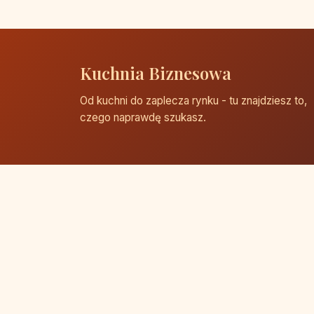
Kuchnia Biznesowa
Od kuchni do zaplecza rynku - tu znajdziesz to,
czego naprawdę szukasz.
© 2026 Kuchnia Biznesowa. Wszelkie prawa zast