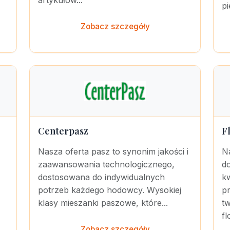
artykułów...
pi
Zobacz szczegóły
Centerpasz
F
Nasza oferta pasz to synonim jakości i
Na
zaawansowania technologicznego,
do
dostosowana do indywidualnych
kw
potrzeb każdego hodowcy. Wysokiej
p
klasy mieszanki paszowe, które...
t
fl
Zobacz szczegóły