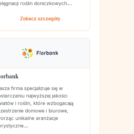
elęgnacji roślin doniczkowych....
Zobacz szczegóły
lorbank
sza firma specjalizuje się w
starczaniu najwyższej jakości
iatów i roślin, które wzbogacają
rzestrzenie domowe i biurowe,
worząc unikalne aranżacje
orystyczne....