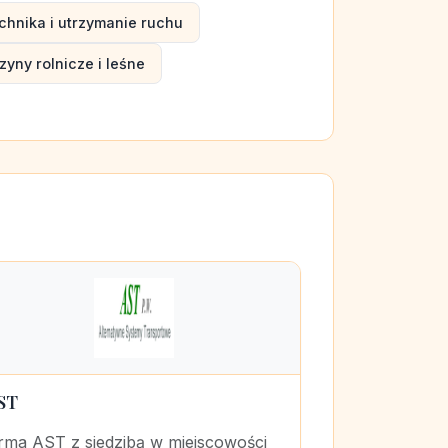
chnika i utrzymanie ruchu
yny rolnicze i leśne
ST
irma AST z siedzibą w miejscowości