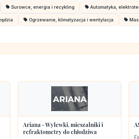
Surowce, energia i recykling
Automatyka, elektrote
zędzia
Ogrzewanie, klimatyzacja i wentylacja
Masz
Ariana - Wylewki, mieszalniki i
A
refraktometry do chłodziwa
F