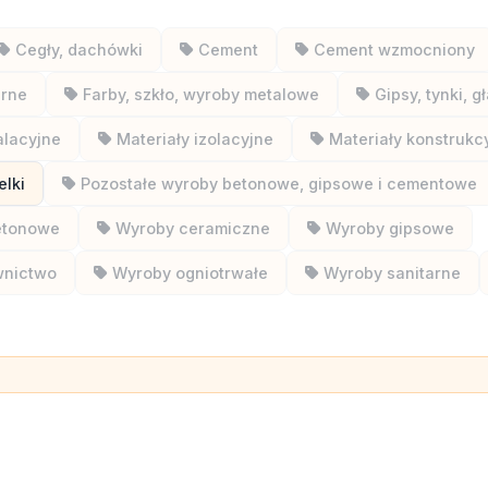
Cegły, dachówki
Cement
Cement wzmocniony
arne
Farby, szkło, wyroby metalowe
Gipsy, tynki, g
alacyjne
Materiały izolacyjne
Materiały konstrukc
elki
Pozostałe wyroby betonowe, gipsowe i cementowe
etonowe
Wyroby ceramiczne
Wyroby gipsowe
wnictwo
Wyroby ogniotrwałe
Wyroby sanitarne