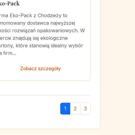
ko-Pack
irma Eko-Pack z Chodzieży to
enomowany dostawca najwyższej
akości rozwiązań opakowaniowych. W
ercie znajdują się ekologiczne
rtony, które stanowią idealny wybór
a firm...
Zobacz szczegóły
1
2
3