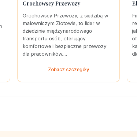
Grochowscy Przewozy
E
Grochowscy Przewozy, z siedzibą w
F
malowniczym Złotowie, to lider w
r
h
dziedzinie międzynarodowego
j
transportu osób, oferujący
of
komfortowe i bezpieczne przewozy
ka
dla pracowników....
dl
Zobacz szczegóły