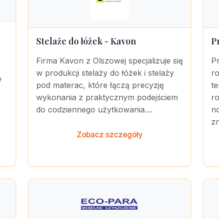
Stelaże do łóżek - Kavon
P
Firma Kavon z Olszowej specjalizuje się
P
w produkcji stelaży do łóżek i stelaży
ro
e
pod materac, które łączą precyzję
te
wykonania z praktycznym podejściem
r
i
do codziennego użytkowania....
n
zn
Zobacz szczegóły