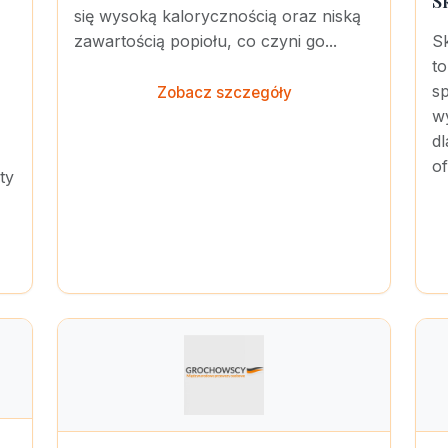
S
się wysoką kalorycznością oraz niską
zawartością popiołu, co czyni go...
S
t
sp
Zobacz szczegóły
w
dl
of
ty