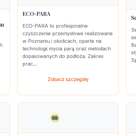
ECO-PARA
S
um
ECO-PARA to profesjonalne
S
czyszczenie przemysłowe realizowane
si
w Poznaniu i okolicach, oparte na
e,
Ba
technologii mycia parą oraz metodach
st
dopasowanych do podłoża. Zakres
Sp
prac...
Zobacz szczegóły