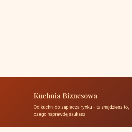
Kuchnia Biznesowa
Od kuchni do zaplecza rynku - tu znajdziesz to,
czego naprawdę szukasz.