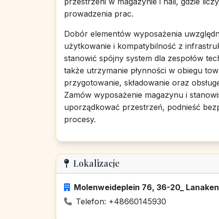
przestrzeni w magazynie i hali, gdzie li
prowadzenia prac.
Dobór elementów wyposażenia uwzględni
użytkowanie i kompatybilność z infrastr
stanowić spójny system dla zespołów te
także utrzymanie płynności w obiegu tow
przygotowanie, składowanie oraz obsługę
Zamów wyposażenie magazynu i stanowis
uporządkować przestrzeń, podnieść bezp
procesy.
Lokalizacje
Molenweideplein 76, 36-20_ Lanaken,
Telefon: +48660145930