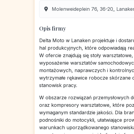
Molenweideplein 76, 36-20_ Lanaken
Opis firmy
Delta Moto w Lanaken projektuje i dos
hal produkcyjnych, które odpowiadają rea
W ofercie znajdują się stoły warsztatow
wyposażenie warsztatów samochodowych
montażowych, naprawczych i kontrolnych
wytrzymałe rękawice robocze skórzane o
stanowisk pracy.
W obszarze rozwiązań przemysłowych dos
oraz kompresory warsztatowe, które po
wymaganym standardzie jakości. Dla bran
podnośniki do motocykli, ułatwiające pro
warunkach uporządkowanego stanowiska.