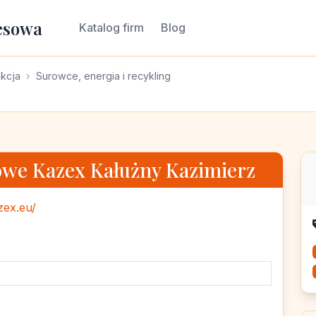
esowa
Katalog firm
Blog
ukcja
Surowce, energia i recykling
owe Kazex Kałużny Kazimierz
zex.eu/