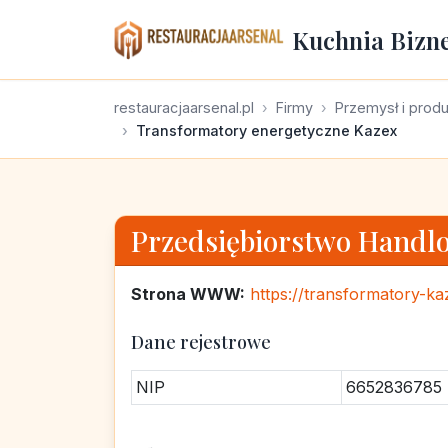
Kuchnia Bizn
restauracjaarsenal.pl
Firmy
Przemysł i prod
Transformatory energetyczne Kazex
Przedsiębiorstwo Handl
Strona WWW:
https://transformatory-ka
Dane rejestrowe
NIP
6652836785