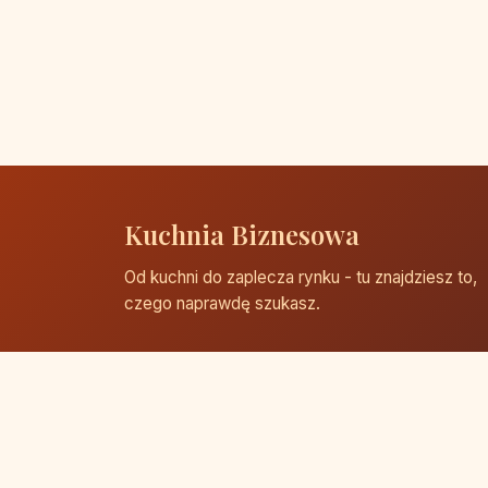
Kuchnia Biznesowa
Od kuchni do zaplecza rynku - tu znajdziesz to,
czego naprawdę szukasz.