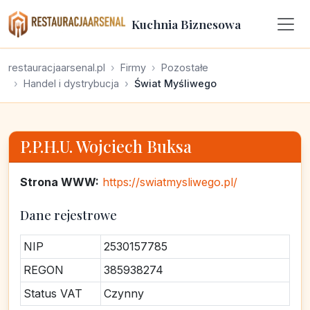
Kuchnia Biznesowa
restauracjaarsenal.pl
Firmy
Pozostałe
Handel i dystrybucja
Świat Myśliwego
P.P.H.U. Wojciech Buksa
Strona WWW:
https://swiatmysliwego.pl/
Dane rejestrowe
NIP
2530157785
REGON
385938274
Status VAT
Czynny