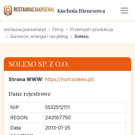
Kuchnia Biznesowa
restauracjaarsenal.pl
Firmy
Przemysł i produkcja
Surowce, energia i recykling
Solexo
SOLEXO SP. Z O.O.
Strona WWW:
https://hurt.solexo.pl/
Dane rejestrowe
NIP
5532512111
REGON
243167750
Data
2013-01-25