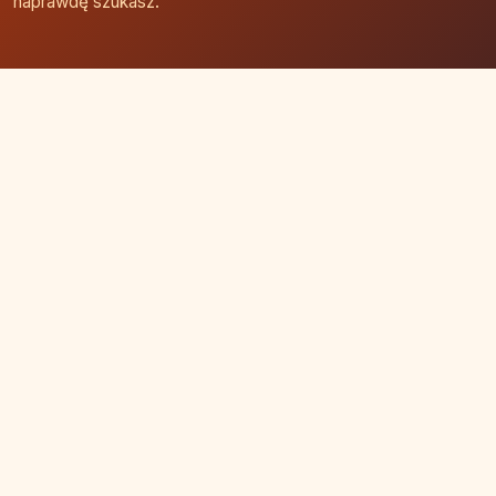
naprawdę szukasz.
Strona główna
Zaloguj się
Dodaj firmę
Przypomnij hasło
Blog
Kontakt
Mapa strony
Szybkie wyszukiwanie