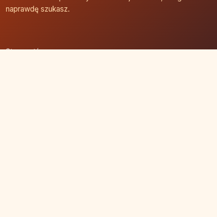
naprawdę szukasz.
Strona główna
Zaloguj się
Dodaj firmę
Przypomnij hasło
Blog
Kontakt
Mapa strony
Szybkie wyszukiwanie