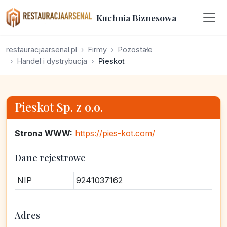
Kuchnia Biznesowa
restauracjaarsenal.pl
Firmy
Pozostałe
Handel i dystrybucja
Pieskot
Pieskot Sp. z o.o.
Strona WWW:
https://pies-kot.com/
Dane rejestrowe
NIP
9241037162
Adres