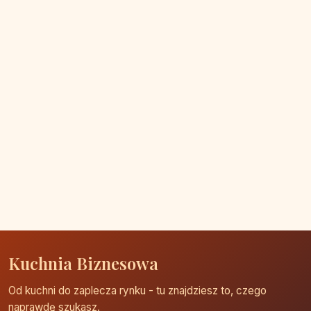
Kuchnia Biznesowa
Od kuchni do zaplecza rynku - tu znajdziesz to, czego
naprawdę szukasz.