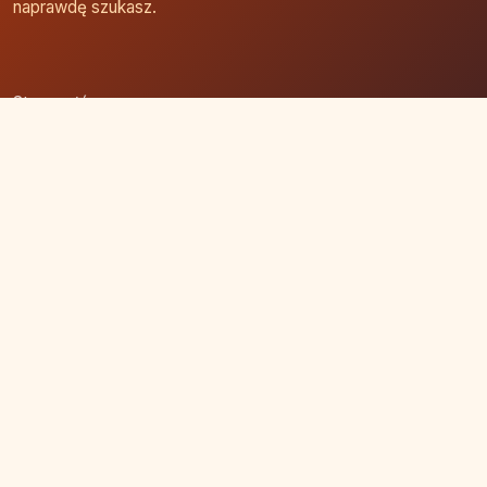
naprawdę szukasz.
Strona główna
Zaloguj się
Dodaj firmę
Przypomnij hasło
Blog
Kontakt
Mapa strony
Szybkie wyszukiwanie