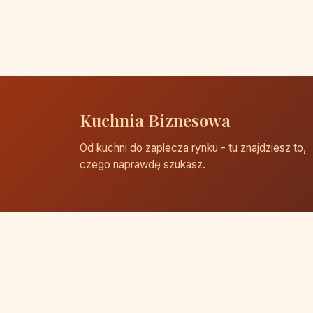
Kuchnia Biznesowa
Od kuchni do zaplecza rynku - tu znajdziesz to,
czego naprawdę szukasz.