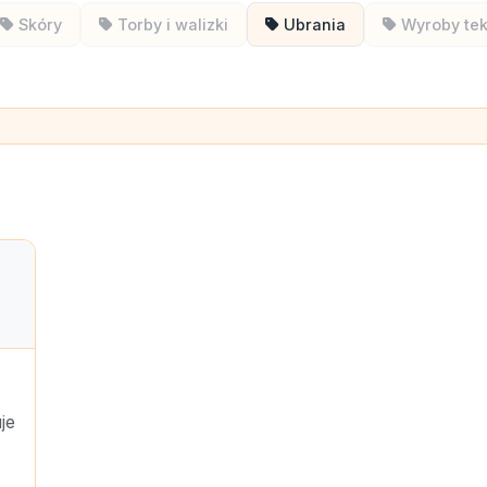
Skóry
Torby i walizki
Ubrania
Wyroby tek
je