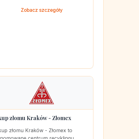
Zobacz szczegóły
kup złomu Kraków - Złomex
kup złomu Kraków - Złomex to
enomowane centrum recyklingu,