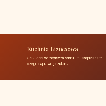
Kuchnia Biznesowa
Od kuchni do zaplecza rynku - tu znajdziesz to,
czego naprawdę szukasz.