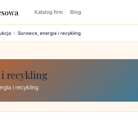
esowa
Katalog firm
Blog
ukcja
Surowce, energia i recykling
i recykling
rgia i recykling