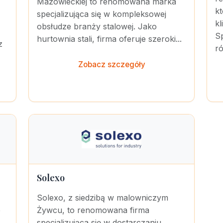
Mazowieckiej to renomowana marka
k
specjalizująca się w kompleksowej
k
obsłudze branży stalowej. Jako
Sp
hurtownia stali, firma oferuje szeroki...
z
r
Zobacz szczegóły
Solexo
Solexo, z siedzibą w malowniczym
p
Żywcu, to renomowana firma
specjalizująca się w dostarczaniu