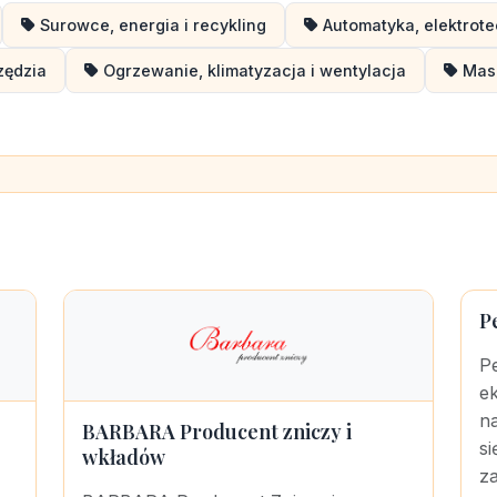
Surowce, energia i recykling
Automatyka, elektrote
zędzia
Ogrzewanie, klimatyzacja i wentylacja
Masz
P
Pe
ek
na
BARBARA Producent zniczy i
si
wkładów
za