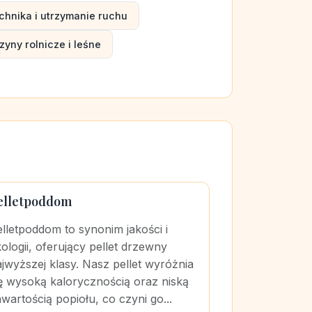
chnika i utrzymanie ruchu
yny rolnicze i leśne
elletpoddom
lletpoddom to synonim jakości i
ologii, oferujący pellet drzewny
jwyższej klasy. Nasz pellet wyróżnia
ę wysoką kalorycznością oraz niską
wartością popiołu, co czyni go...