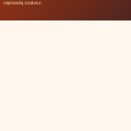
naprawdę szukasz.
Strona główna
Zaloguj się
Dodaj firmę
Przypomnij hasło
Blog
Kontakt
Mapa strony
Szybkie wyszukiwanie