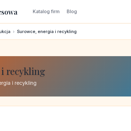
esowa
Katalog firm
Blog
ukcja
Surowce, energia i recykling
i recykling
rgia i recykling