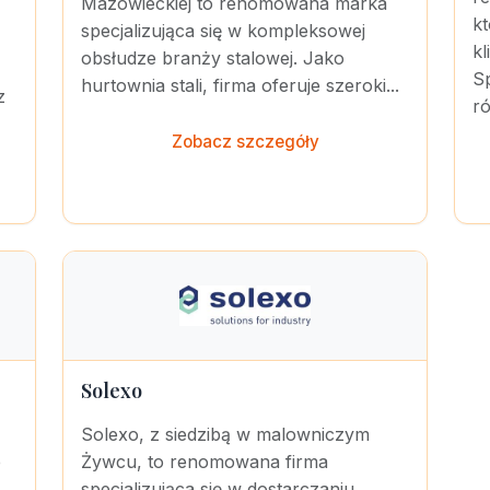
Mazowieckiej to renomowana marka
k
specjalizująca się w kompleksowej
k
obsłudze branży stalowej. Jako
Sp
hurtownia stali, firma oferuje szeroki...
z
r
Zobacz szczegóły
Solexo
Solexo, z siedzibą w malowniczym
p
Żywcu, to renomowana firma
specjalizująca się w dostarczaniu