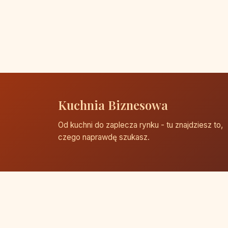
Kuchnia Biznesowa
Od kuchni do zaplecza rynku - tu znajdziesz to,
czego naprawdę szukasz.