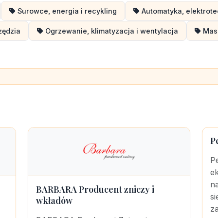
Surowce, energia i recykling
Automatyka, elektrote
zędzia
Ogrzewanie, klimatyzacja i wentylacja
Masz
P
Pe
ek
na
BARBARA Producent zniczy i
si
wkładów
za