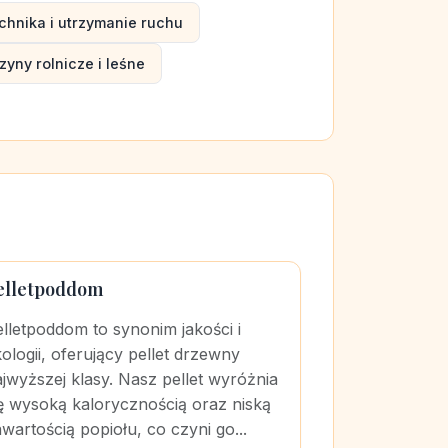
chnika i utrzymanie ruchu
yny rolnicze i leśne
elletpoddom
lletpoddom to synonim jakości i
ologii, oferujący pellet drzewny
jwyższej klasy. Nasz pellet wyróżnia
ę wysoką kalorycznością oraz niską
wartością popiołu, co czyni go...