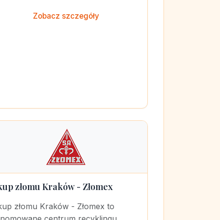
Zobacz szczegóły
kup złomu Kraków - Złomex
kup złomu Kraków - Złomex to
enomowane centrum recyklingu,