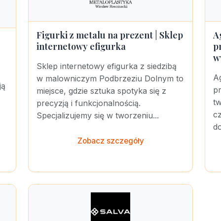
Figurki z metalu na prezent | Sklep
A
internetowy efigurka
p
w
Sklep internetowy efigurka z siedzibą
A
w malowniczym Podbrzeziu Dolnym to
ją
pr
miejsce, gdzie sztuka spotyka się z
t
precyzją i funkcjonalnością.
cz
Specjalizujemy się w tworzeniu...
d
Zobacz szczegóły