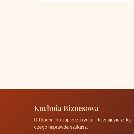
Kuchnia Biznesowa
Od kuchni do zaplecza rynku - tu znajdziesz to,
czego naprawdę szukasz.