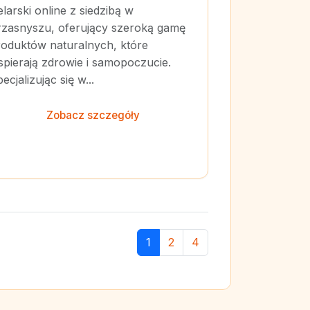
elarski online z siedzibą w
rzasnyszu, oferujący szeroką gamę
roduktów naturalnych, które
pierają zdrowie i samopoczucie.
ecjalizując się w...
Zobacz szczegóły
1
2
4