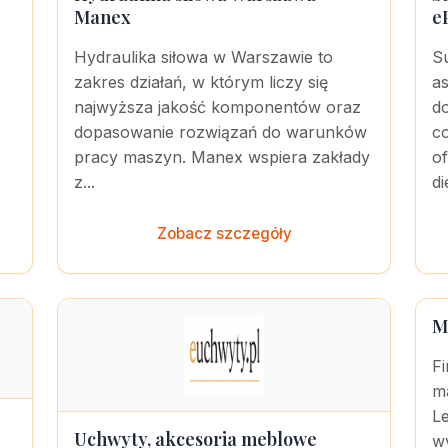
Manex
e
Hydraulika siłowa w Warszawie to
S
zakres działań, w którym liczy się
as
najwyższa jakość komponentów oraz
d
dopasowanie rozwiązań do warunków
c
pracy maszyn. Manex wspiera zakłady
of
z...
di
Zobacz szczegóły
M
F
ma
Le
Uchwyty, akcesoria meblowe
wy