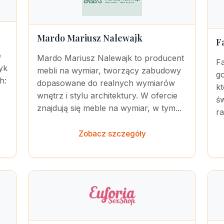
Mardo Mariusz Nalewajk
F
e
Mardo Mariusz Nalewajk to producent
F
yk
mebli na wymiar, tworzący zabudowy
g
h:
dopasowane do realnych wymiarów
kt
wnętrz i stylu architektury. W ofercie
ś
znajdują się meble na wymiar, w tym...
r
Zobacz szczegóły