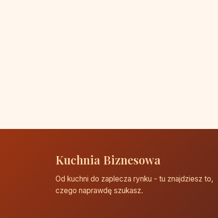
Kuchnia Biznesowa
Od kuchni do zaplecza rynku - tu znajdziesz to,
czego naprawdę szukasz.