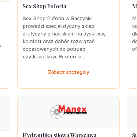
Sex Shop Euforia
M
Sex Shop Euforia w Raszynie
M
prowadzi specjalistyczny sklep
k
erotyczny z naciskiem na dyskrecję,
dl
komfort oraz dobór rozwiązań
d
w
dopasowanych do potrzeb
of
użytkowników. W ofercie...
Zobacz szczegóły
Hydraulika siłowa Warszawa
S