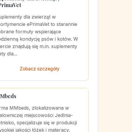
PrimaVet
uplementy dla zwierząt w
ortymencie ePrimaVet to starannie
obrane formuły wspierające
odzienną kondycję psów i kotów. W
ercie znajdują się m.in. suplementy
ety dla...
Zobacz szczegóły
Mbeds
irma MMbeds, zlokalizowana w
lowniczej miejscowości Jedlnia-
tnisko, specjalizuje się w produkcji
sokiej jakości łóżek i materacy,