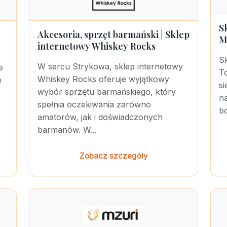
S
Akcesoria, sprzęt barmański | Sklep
M
internetowy Whiskey Rocks
S
W sercu Strykowa, sklep internetowy
e
T
Whiskey Rocks oferuje wyjątkowy
e
si
wybór sprzętu barmańskiego, który
n
spełnia oczekiwania zarówno
bo
amatorów, jak i doświadczonych
barmanów. W...
Zobacz szczegóły