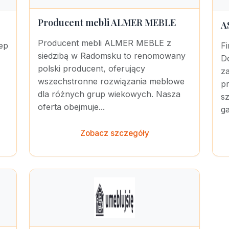
Producent mebli ALMER MEBLE
A
Producent mebli ALMER MEBLE z
ep
F
siedzibą w Radomsku to renomowany
Do
polski producent, oferujący
z
wszechstronne rozwiązania meblowe
p
dla różnych grup wiekowych. Nasza
s
oferta obejmuje...
ga
Zobacz szczegóły