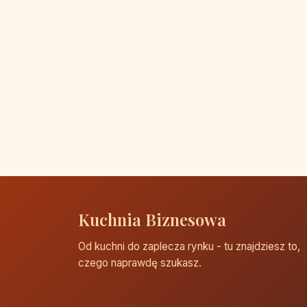
Kuchnia Biznesowa
Od kuchni do zaplecza rynku - tu znajdziesz to,
czego naprawdę szukasz.