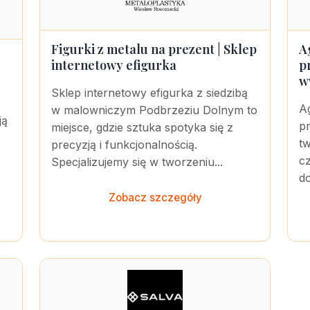
Figurki z metalu na prezent | Sklep
A
internetowy efigurka
p
w
Sklep internetowy efigurka z siedzibą
A
w malowniczym Podbrzeziu Dolnym to
ją
pr
miejsce, gdzie sztuka spotyka się z
t
precyzją i funkcjonalnością.
cz
Specjalizujemy się w tworzeniu...
d
Zobacz szczegóły