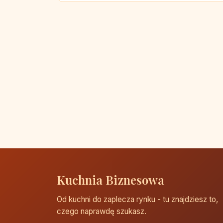
Kuchnia Biznesowa
Od kuchni do zaplecza rynku - tu znajdziesz to,
czego naprawdę szukasz.