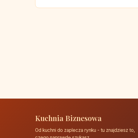
Kuchnia Biznesowa
Od kuchni do zaplecza rynku - tu znajdziesz to,
czego naprawdę szukasz.