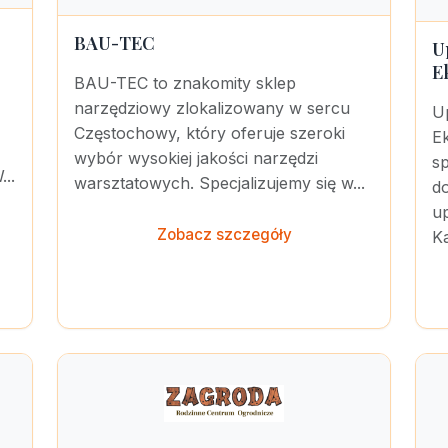
BAU-TEC
U
E
BAU-TEC to znakomity sklep
narzędziowy zlokalizowany w sercu
U
Częstochowy, który oferuje szeroki
E
wybór wysokiej jakości narzędzi
s
..
warsztatowych. Specjalizujemy się w...
d
u
Zobacz szczegóły
Ka