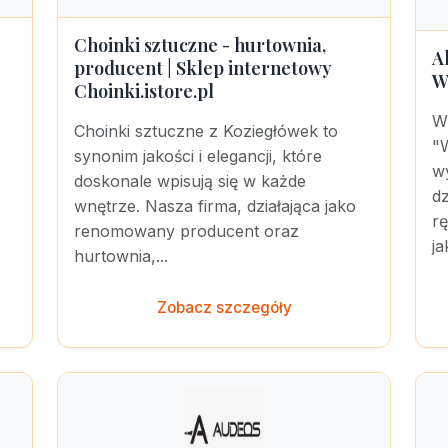
Choinki sztuczne - hurtownia,
A
producent | Sklep internetowy
W
Choinki.istore.pl
W
Choinki sztuczne z Koziegłówek to
"
synonim jakości i elegancji, które
w
doskonale wpisują się w każde
dz
wnętrze. Nasza firma, działająca jako
rę
renomowany producent oraz
ja
hurtownia,...
Zobacz szczegóły