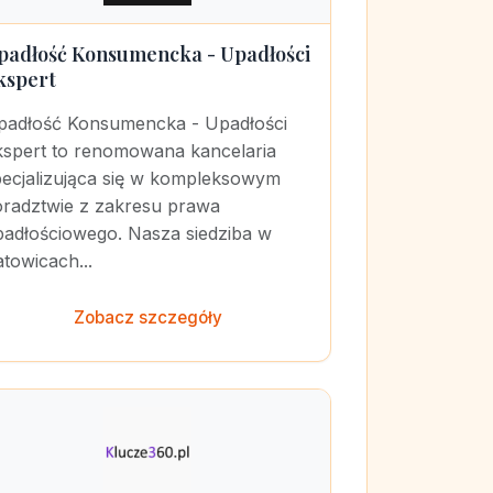
padłość Konsumencka - Upadłości
kspert
padłość Konsumencka - Upadłości
kspert to renomowana kancelaria
pecjalizująca się w kompleksowym
oradztwie z zakresu prawa
padłościowego. Nasza siedziba w
towicach...
Zobacz szczegóły