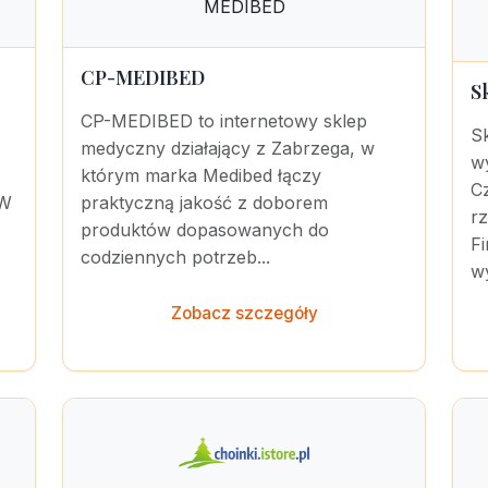
CP-MEDIBED
S
CP-MEDIBED to internetowy sklep
S
medyczny działający z Zabrzega, w
w
którym marka Medibed łączy
C
 W
praktyczną jakość z doborem
r
produktów dopasowanych do
Fi
codziennych potrzeb...
wy
Zobacz szczegóły