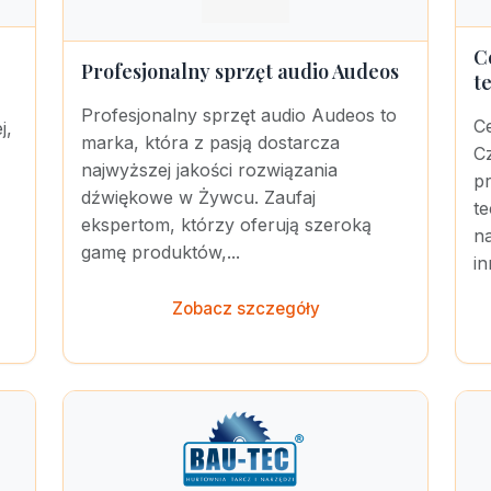
C
Profesjonalny sprzęt audio Audeos
t
Profesjonalny sprzęt audio Audeos to
Ce
j,
marka, która z pasją dostarcza
C
najwyższej jakości rozwiązania
p
dźwiękowe w Żywcu. Zaufaj
te
ekspertom, którzy oferują szeroką
n
gamę produktów,...
i
Zobacz szczegóły