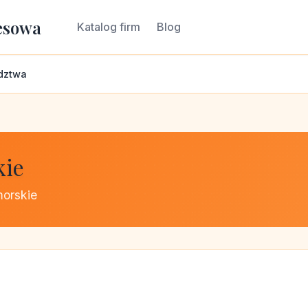
esowa
Katalog firm
Blog
dztwa
kie
morskie