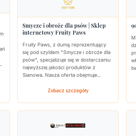
Smycze i obroże dla psów | Sklep
9
internetowy Fruity Paws
ym
M
Fruity Paws, z dumą reprezentujący
dz
ań
się pod szyldem "Smycze i obroże dla
pr
psów", specjalizuje się w dostarczaniu
wł
.
najwyższej jakości produktów z
be
Sianowa. Nasza oferta obejmuje...
Zobacz szczegóły