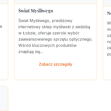
Świat Myśliwego
N
Świat Myśliwego, prestiżowy
W
a
internetowy sklep myśliwski z siedzibą
m
w Łobzie, oferuje szeroki wybór
s
zaawansowanego sprzętu optycznego.
n
Wśród kluczowych produktów
o
znajdują się...
po
Zobacz szczegóły