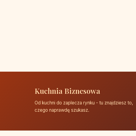
Kuchnia Biznesowa
Od kuchni do zaplecza rynku - tu znajdziesz to,
czego naprawdę szukasz.