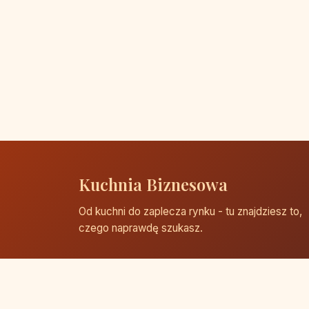
Kuchnia Biznesowa
Od kuchni do zaplecza rynku - tu znajdziesz to,
czego naprawdę szukasz.