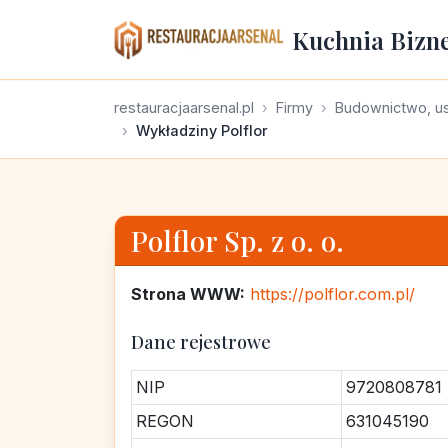
Kuchnia Bizn
restauracjaarsenal.pl
Firmy
Budownictwo, us
Wykładziny Polflor
Polflor Sp. z o. o.
Strona WWW:
https://polflor.com.pl/
Dane rejestrowe
NIP
9720808781
REGON
631045190