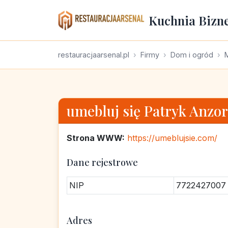
Kuchnia Bizn
restauracjaarsenal.pl
Firmy
Dom i ogród
umebluj się Patryk Anzo
Strona WWW:
https://umeblujsie.com/
Dane rejestrowe
NIP
7722427007
Adres