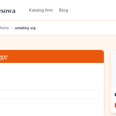
esowa
Katalog firm
Blog
Meble
umebluj się
rge