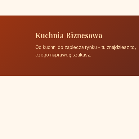
Kuchnia Biznesowa
Od kuchni do zaplecza rynku - tu znajdziesz to,
czego naprawdę szukasz.
© 2026 Kuchnia Biznesowa. Wszelkie prawa zast