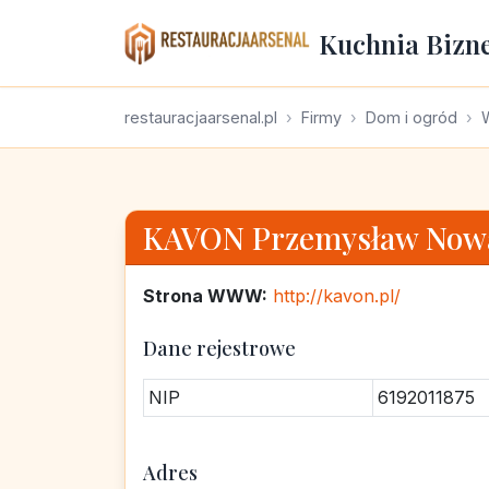
Kuchnia Bizn
restauracjaarsenal.pl
Firmy
Dom i ogród
KAVON Przemysław Now
Strona WWW:
http://kavon.pl/
Dane rejestrowe
NIP
6192011875
Adres