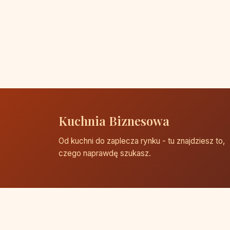
Kuchnia Biznesowa
Od kuchni do zaplecza rynku - tu znajdziesz to,
czego naprawdę szukasz.