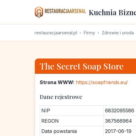
Kuchnia Bizn
restauracjaarsenal.pl
Firmy
Zdrowie i uroda
The Secret Soap Store
Strona WWW:
https://soapfriends.eu/
Dane rejestrowe
NIP
6832095586
REGON
367566964
Data powstania
2017-06-19