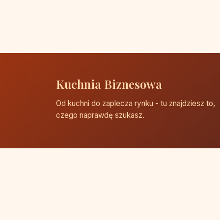
Kuchnia Biznesowa
Od kuchni do zaplecza rynku - tu znajdziesz to,
czego naprawdę szukasz.