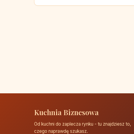
Kuchnia Biznesowa
Od kuchni do zaplecza rynku - tu znajdziesz to,
czego naprawdę szukasz.