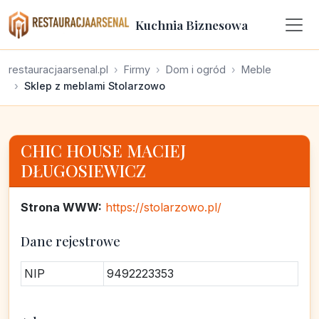
Kuchnia Biznesowa
restauracjaarsenal.pl
Firmy
Dom i ogród
Meble
Sklep z meblami Stolarzowo
CHIC HOUSE MACIEJ
DŁUGOSIEWICZ
Strona WWW:
https://stolarzowo.pl/
Dane rejestrowe
NIP
9492223353