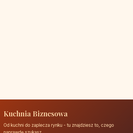
Kuchnia Biznesowa
Od kuchni do zaplecza rynku - tu znajdziesz to, czego
naprawdę szukasz.