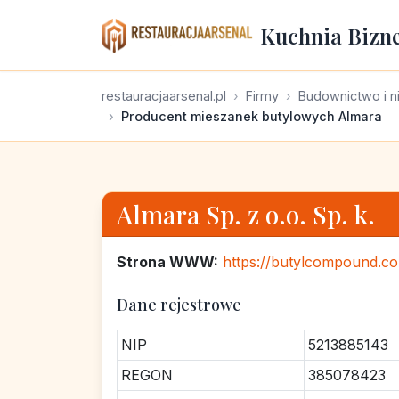
Kuchnia Bizn
restauracjaarsenal.pl
Firmy
Budownictwo i n
Producent mieszanek butylowych Almara
Almara Sp. z o.o. Sp. k.
Strona WWW:
https://butylcompound.c
Dane rejestrowe
NIP
5213885143
REGON
385078423