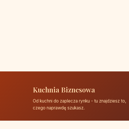
Kuchnia Biznesowa
Od kuchni do zaplecza rynku - tu znajdziesz to,
czego naprawdę szukasz.