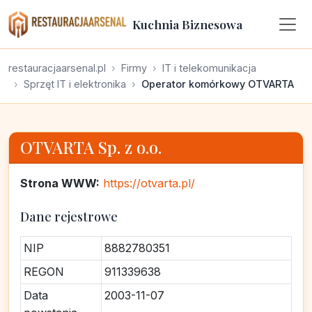
Kuchnia Biznesowa
restauracjaarsenal.pl
Firmy
IT i telekomunikacja
Sprzęt IT i elektronika
Operator komórkowy OTVARTA
OTVARTA Sp. z o.o.
Strona WWW:
https://otvarta.pl/
Dane rejestrowe
NIP
8882780351
REGON
911339638
Data
2003-11-07