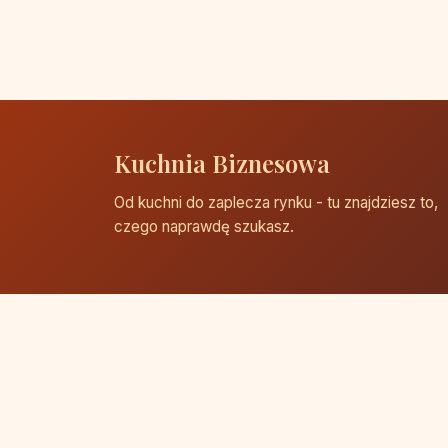
Kuchnia Biznesowa
Od kuchni do zaplecza rynku - tu znajdziesz to,
czego naprawdę szukasz.