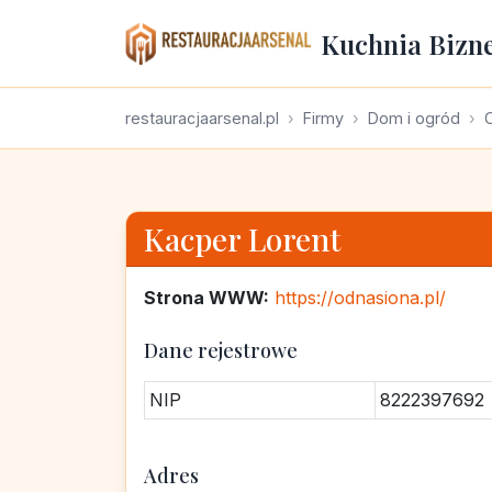
Kuchnia Bizn
restauracjaarsenal.pl
Firmy
Dom i ogród
Kacper Lorent
Strona WWW:
https://odnasiona.pl/
Dane rejestrowe
NIP
8222397692
Adres