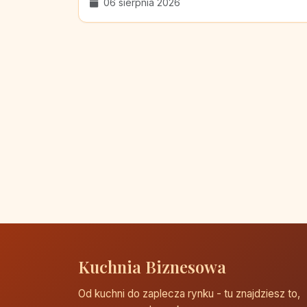
06 sierpnia 2026
Kuchnia Biznesowa
Od kuchni do zaplecza rynku - tu znajdziesz to,