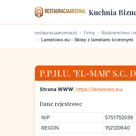
Kuchnia Bizn
restauracjaarsenal.pl
Firmy
Budownictwo i n
Lamelowo.eu - Sklep z lamelami ściennymi
P.P.H.U. "EL-MAR" S.C. 
Strona WWW:
https://lamelowo.eu/
Dane rejestrowe
NIP
5751752039
REGON
152120640