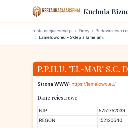
Kuchnia Bizn
restauracjaarsenal.pl
Firmy
Budownictwo i n
Lamelowo.eu - Sklep z lamelami
P.P.H.U. "EL-MAR" S.C. 
Strona WWW:
https://lamelowo.eu/
Dane rejestrowe
NIP
5751752039
REGON
152120640