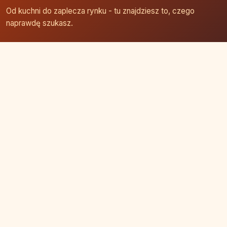
Od kuchni do zaplecza rynku - tu znajdziesz to, czego
naprawdę szukasz.
Strona główna
Zaloguj się
Dodaj firmę
Przypomnij hasło
Blog
Kontakt
Mapa strony
Szybkie wyszukiwanie