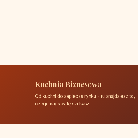
Kuchnia Biznesowa
Od kuchni do zaplecza rynku - tu znajdziesz to,
czego naprawdę szukasz.