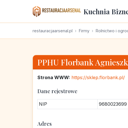
Kuchnia Bizn
restauracjaarsenal.pl
Firmy
Rolnictwo i ogr
PPHU Florbank Agnieszk
Strona WWW:
https://sklep.florbank.pl/
Dane rejestrowe
NIP
9680023699
Adres