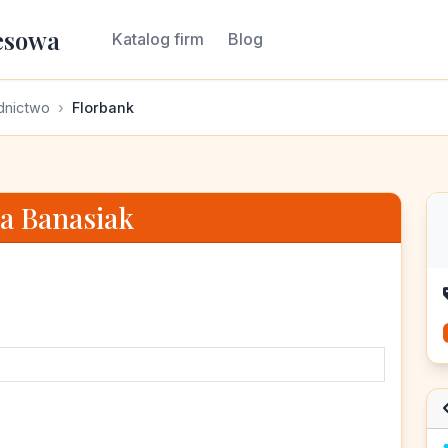
esowa
Katalog firm
Blog
odnictwo
Florbank
a Banasiak