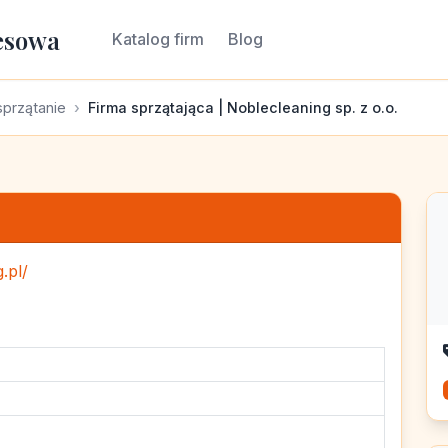
esowa
Katalog firm
Blog
sprzątanie
Firma sprzątająca | Noblecleaning sp. z o.o.
.pl/