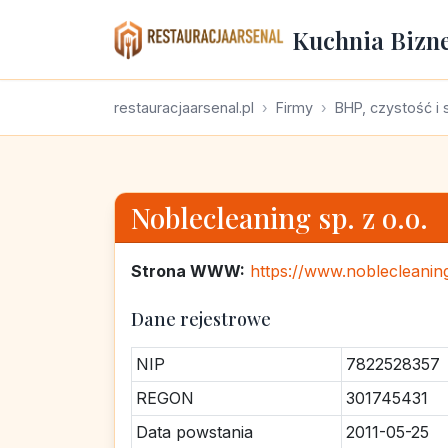
Kuchnia Bizn
restauracjaarsenal.pl
Firmy
BHP, czystość i 
Noblecleaning sp. z o.o.
Strona WWW:
https://www.noblecleaning
Dane rejestrowe
NIP
7822528357
REGON
301745431
Data powstania
2011-05-25