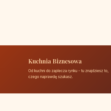
Kuchnia Biznesowa
Od kuchni do zaplecza rynku - tu znajdziesz to,
czego naprawdę szukasz.