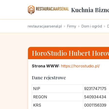
Kuchnia Bizn
restauracjaarsenal.pl
Firmy
Dom i ogród
D
HoroStudio Hubert Horo
Strona WWW:
https://horostudio.pl/
Dane rejestrowe
NIP
9231747175
REGON
540934434
KRS
0001156339