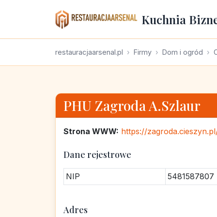
Kuchnia Bizn
restauracjaarsenal.pl
Firmy
Dom i ogród
PHU Zagroda A.Szlaur
Strona WWW:
https://zagroda.cieszyn.pl
Dane rejestrowe
NIP
5481587807
Adres