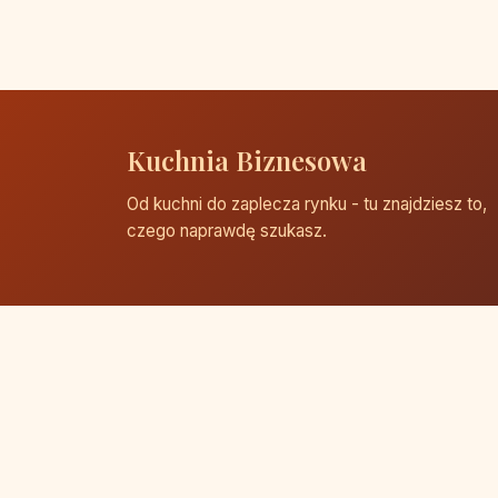
Kuchnia Biznesowa
Od kuchni do zaplecza rynku - tu znajdziesz to,
czego naprawdę szukasz.