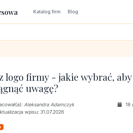
esowa
Katalog firm
Blog
z logo firmy - jakie wybrać, aby
iągnąć uwagę?
racował(a):
Aleksandra Adamczyk
18 
ktualizacja wpisu: 31.07.2026
m