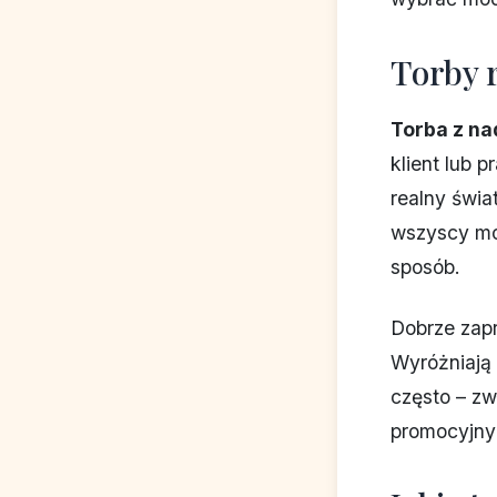
Torby 
Torba z na
klient lub 
realny świa
wszyscy mo
sposób.
Dobrze zap
Wyróżniają 
często – zw
promocyjny 