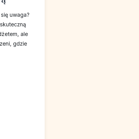
 się uwaga?
i skuteczną
dżetem, ale
eni, gdzie