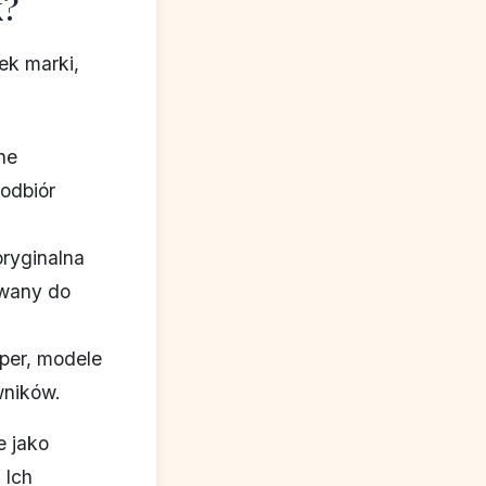
k?
ek marki,
ne
 odbiór
oryginalna
owany do
pper, modele
wników.
e jako
 Ich