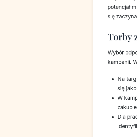
potencjał m
się zaczyna
Torby 
Wybór odpo
kampanii. W
Na targ
się jak
W kampa
zakupie
Dla pr
identyf