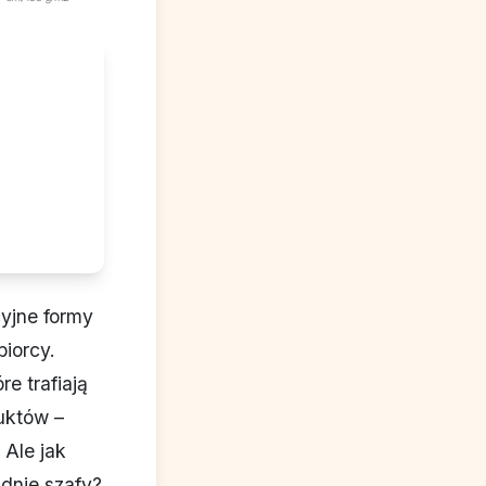
yjne formy
biorcy.
e trafiają
uktów –
 Ale jak
 dnie szafy?