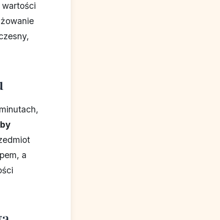
 wartości
ażowanie
czesny,
u
 minutach,
rby
rzedmiot
ypem, a
ości
wą