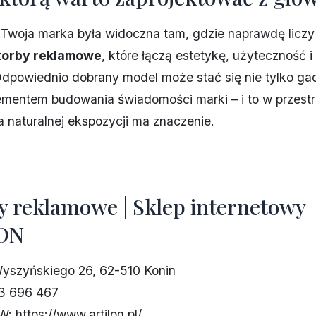
 Twoja marka była widoczna tam, gdzie naprawdę liczy
torby reklamowe
, które łączą estetykę, użyteczność 
dpowiednio dobrany model może stać się nie tylko ga
mentem budowania świadomości marki – i to w przestrz
 naturalnej ekspozycji ma znaczenie.
y reklamowe | Sklep internetowy
ON
Wyszyńskiego 26, 62-510 Konin
03 696 467
 https://www.artilon.pl/