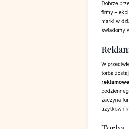
Dobrze prze
firmy – ek
marki w dzi
świadomy w
Reklam
W przeciwie
torba zosta
reklamow
codziennego
zaczyna fu
użytkownik
Torba,