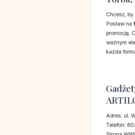
Chcesz, by
Postaw na
promocję. O
ważnym ele
każda forma
Gadżet
ARTIL
Adres: ul. 
Telefon: 6
Strona WWW: