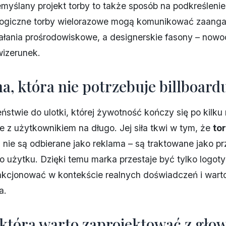
myślany projekt torby to także sposób na podkreślenie
ologiczne torby wielorazowe mogą komunikować zaang
ałania prośrodowiskowe, a designerskie fasony – nowo
izerunek.
a, która nie potrzebuje billboard
ństwie do ulotki, której żywotność kończy się po kilku
je z użytkownikiem na długo. Jej siła tkwi w tym, że
to
e
nie są odbierane jako reklama – są traktowane jako p
 użytku. Dzięki temu marka przestaje być tylko logot
nkcjonować w kontekście realnych doświadczeń i wart
a.
 którą warto zaprojektować z gło