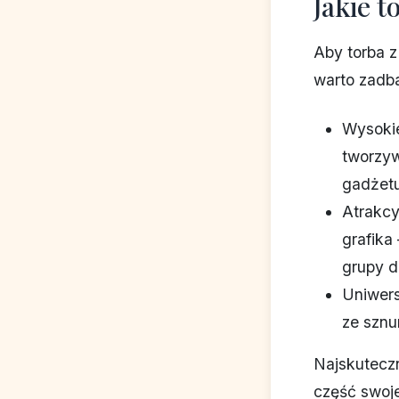
Jakie 
Aby torba z
warto zadb
Wysokie
tworzyw
gadżetu
Atrakcy
grafika
grupy d
Uniwers
ze sznu
Najskuteczn
część swoje