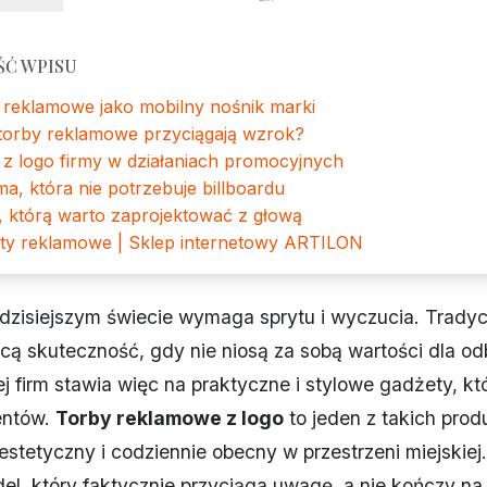
ŚĆ WPISU
 reklamowe jako mobilny nośnik marki
 torby reklamowe przyciągają wzrok?
 z logo firmy w działaniach promocyjnych
a, która nie potrzebuje billboardu
, którą warto zaprojektować z głową
ty reklamowe | Sklep internetowy ARTILON
dzisiejszym świecie wymaga sprytu i wyczucia. Tradyc
acą skuteczność, gdy nie niosą za sobą wartości dla od
j firm stawia więc na praktyczne i stylowe gadżety, któr
entów.
Torby reklamowe z logo
to jeden z takich prod
estetyczny i codziennie obecny w przestrzeni miejskiej.
l, który faktycznie przyciąga uwagę, a nie kończy na