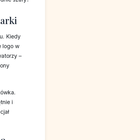
arki
u. Kiedy
e logo w
atorzy –
zony
tówka.
nie i
cjał